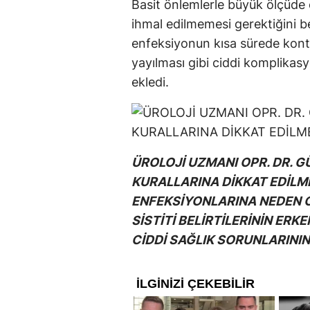
Basit önlemlerle büyük ölçüde ön
ihmal edilmemesi gerektiğini be
enfeksiyonun kısa sürede kontr
yayılması gibi ciddi komplikasy
ekledi.
ÜROLOJİ UZMANI OPR. DR. 
KURALLARINA DİKKAT EDİLM
ENFEKSİYONLARINA NEDEN O
SİSTİTİ BELİRTİLERİNİN ERK
CİDDİ SAĞLIK SORUNLARININ