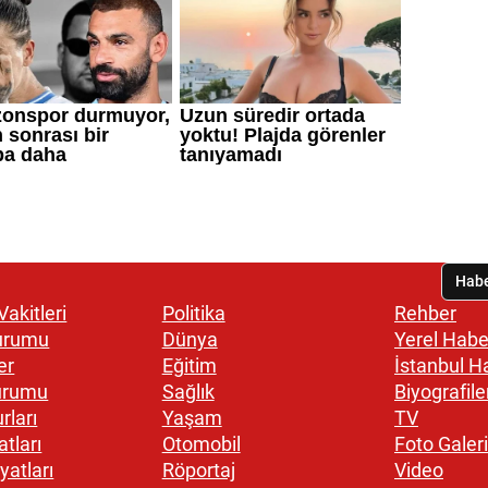
akitleri
Politika
Rehber
urumu
Dünya
Yerel Habe
er
Eğitim
İstanbul H
urumu
Sağlık
Biyografile
rları
Yaşam
TV
atları
Otomobil
Foto Galeri
yatları
Röportaj
Video