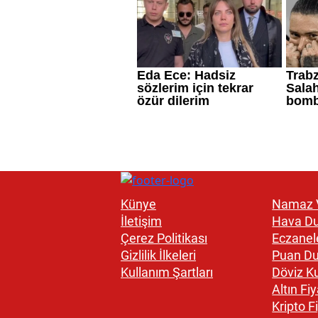
Künye
Namaz V
İletişim
Hava D
Çerez Politikası
Eczanel
Gizlilik İlkeleri
Puan D
Kullanım Şartları
Döviz Ku
Altın Fiy
Kripto Fi