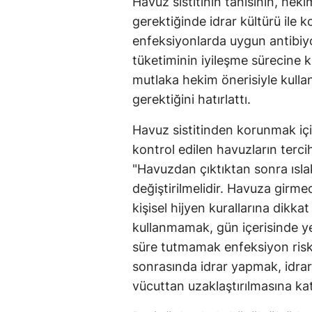
Havuz sistitinin tanısının, hekim
gerektiğinde idrar kültürü ile 
enfeksiyonlarda uygun antibiyo
tüketiminin iyileşme sürecine ka
mutlaka hekim önerisiyle kulla
gerektiğini hatırlattı.
Havuz sistitinden korunmak için
kontrol edilen havuzların terci
"Havuzdan çıktıktan sonra ıs
değiştirilmelidir. Havuza girm
kişisel hijyen kurallarına dikka
kullanmamak, gün içerisinde ye
süre tutmamak enfeksiyon riski
sonrasında idrar yapmak, idra
vücuttan uzaklaştırılmasına katk