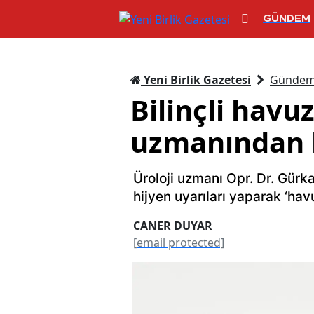
GÜNDEM
Yeni Birlik Gazetesi
Günde
Bilinçli havuz
uzmanından ha
Üroloji uzmanı Opr. Dr. Gürka
hijyen uyarıları yaparak ‘havu
CANER DUYAR
[email protected]