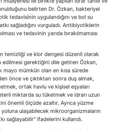
 muayenesi ile birlikte yapılan idrar tahlili ve
konulduğunu belirten Dr. Özkan, bakteriyel
tik tedavisinin uygulandığını ve bol su
tkı sağladığını vurguladı. Antibiyotiklerin
nılması ve tedavinin yarıda bırakılmaması
 temizliği ve klor dengesi düzenli olarak
h edilmesi gerektiğini dile getiren Özkan,
lak mayo mümkün olan en kısa sürede
eden önce ve çıktıktan sonra duş almak,
t etmek, ortak havlu ve kişisel eşyaları
terli miktarda su tüketmek ve idrarı uzun
ni önemli ölçüde azaltır. Ayrıca yüzme
r yoluna ulaşabilecek mikroorganizmaların
ı sağlayabilir" ifadelerini kullandı.