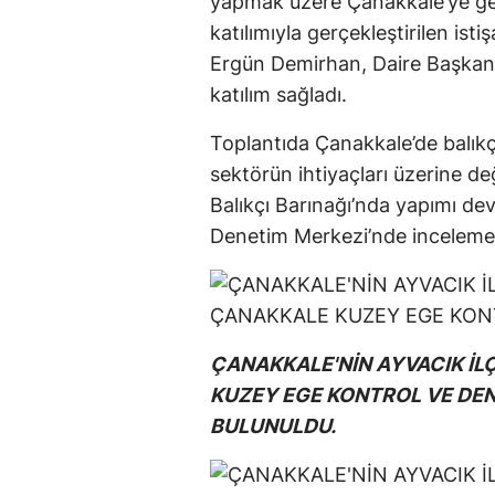
yapmak üzere Çanakkale’ye geld
katılımıyla gerçekleştirilen is
Ergün Demirhan, Daire Başkanı 
katılım sağladı.
Toplantıda Çanakkale’de balıkçı
sektörün ihtiyaçları üzerine d
Balıkçı Barınağı’nda yapımı d
Denetim Merkezi’nde incelemel
ÇANAKKALE'NİN AYVACIK İL
KUZEY EGE KONTROL VE DEN
BULUNULDU.