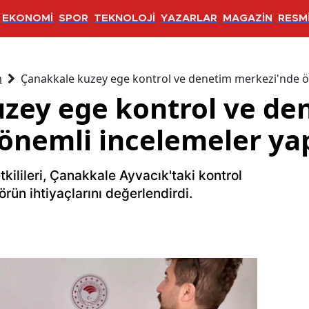
EKONOMİ
SPOR
TEKNOLOJİ
YAZARLAR
MAGAZİN
RESMİ
m
Çanakkale kuzey ege kontrol ve denetim merkezi'nde ön
zey ege kontrol ve de
önemli incelemeler yap
kilileri, Çanakkale Ayvacık'taki kontrol
ün ihtiyaçlarını değerlendirdi.