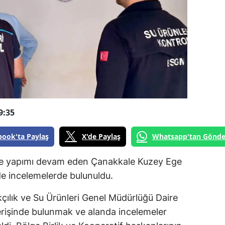
9:35
book'ta Paylaş
X'de Paylaş
Whatsapp'tan Gönde
nde yapımı devam eden Çanakkale Kuzey Ege
e incelemelerde bulunuldu.
çılık ve Su Ürünleri Genel Müdürlüğü Daire
erişinde bulunmak ve alanda incelemeler