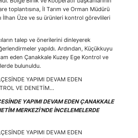
i. Bölge Birlik ve Kooperatif başkanlarının
tişare toplantısına, İl Tarım ve Orman Müdürü
İlhan Üze ve su ürünleri kontrol görevlileri
ların talep ve önerilerini dinleyerek
eğerlendirmeler yapıldı. Ardından, Küçükkuyu
evam eden Çanakkale Kuzey Ege Kontrol ve
erde bulunuldu.
ÇESİNDE YAPIMI DEVAM EDEN ÇANAKKALE
ETİM MERKEZİ’NDE İNCELEMELERDE