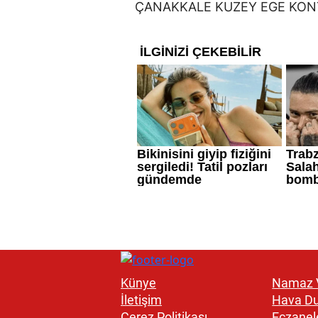
Künye
Namaz V
İletişim
Hava D
Çerez Politikası
Eczanel