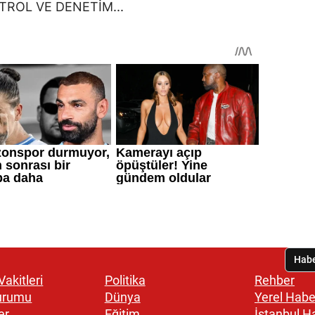
akitleri
Politika
Rehber
urumu
Dünya
Yerel Habe
er
Eğitim
İstanbul H