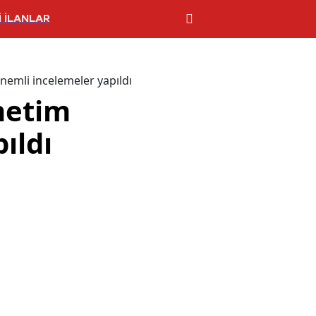
 İLANLAR
emli incelemeler yapıldı
netim
ıldı