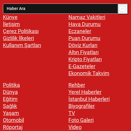
Künye
Namaz Vakitleri
İletişim
Hava Durumu
Çerez Politikası
Eczaneler
Gizlilik İlkeleri
Puan Durumu
Kullanım Şartları
Döviz Kurları
Altın Fiyatları
Kripto Fiyatları
E-Gazeteler
Ekonomik Takvim
Politika
Rehber
Dünya
Yerel Haberler
Eğitim
İstanbul Haberleri
Sağlık
Biyografiler
Yaşam
TV
Otomobil
Foto Galeri
Röportaj
Video