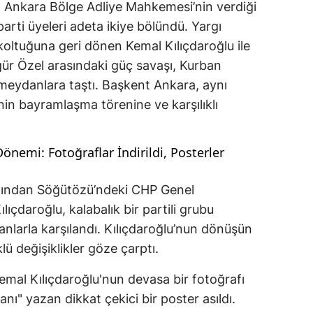
, Ankara Bölge Adliye Mahkemesi’nin verdiği
parti üyeleri adeta ikiye bölündü. Yargı
k koltuğuna geri dönen Kemal Kılıçdaroğlu ile
r Özel arasındaki güç savaşı, Kurban
meydanlara taştı. Başkent Ankara, aynı
inin bayramlaşma törenine ve karşılıklı
önemi: Fotoğraflar İndirildi, Posterler
 ardından Söğütözü’ndeki CHP Genel
ıçdaroğlu, kalabalık bir partili grubu
ganlarla karşılandı. Kılıçdaroğlu’nun dönüşün
ü değişiklikler göze çarptı.
Kemal Kılıçdaroğlu'nun devasa bir fotoğrafı
nı" yazan dikkat çekici bir poster asıldı.