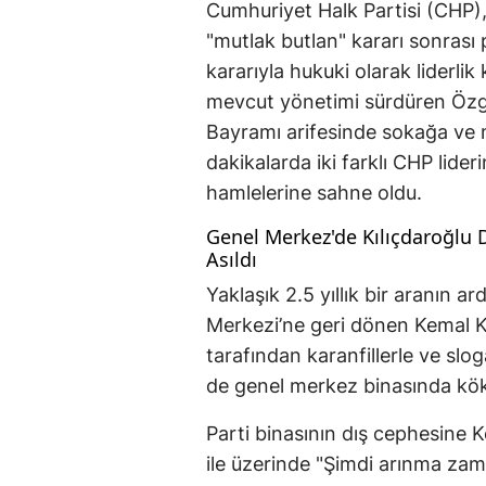
Cumhuriyet Halk Partisi (CHP)
"mutlak butlan" kararı sonrası 
kararıyla hukuki olarak liderli
mevcut yönetimi sürdüren Özgü
Bayramı arifesinde sokağa ve 
dakikalarda iki farklı CHP lider
hamlelerine sahne oldu.
Genel Merkez'de Kılıçdaroğlu D
Asıldı
Yaklaşık 2.5 yıllık bir aranın
Merkezi’ne geri dönen Kemal Kıl
tarafından karanfillerle ve slo
de genel merkez binasında kökl
Parti binasının dış cephesine 
ile üzerinde "Şimdi arınma zama