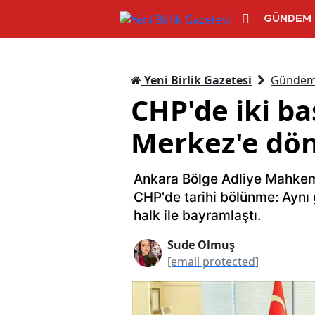
GÜNDEM
Yeni Birlik Gazetesi
Günde
CHP'de iki ba
Merkez'e dön
Ankara Bölge Adliye Mahkeme
CHP'de tarihi bölünme: Aynı gü
halk ile bayramlaştı.
Sude Olmuş
[email protected]