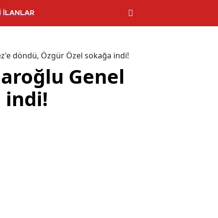
 İLANLAR
ez'e döndü, Özgür Özel sokağa indi!
daroğlu Genel
indi!