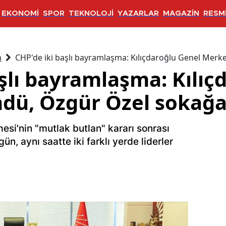
EKONOMİ
SPOR
TEKNOLOJİ
YAZARLAR
MAGAZİN
RESMİ
m
CHP'de iki başlı bayramlaşma: Kılıçdaroğlu Genel Merk
şlı bayramlaşma: Kılıç
dü, Özgür Özel sokağa 
si'nin "mutlak butlan" kararı sonrası
n, aynı saatte iki farklı yerde liderler