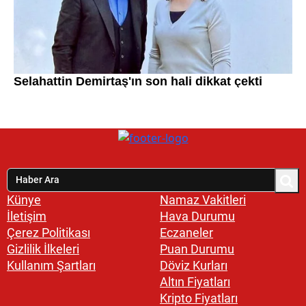
Künye
Namaz Vakitleri
İletişim
Hava Durumu
Çerez Politikası
Eczaneler
Gizlilik İlkeleri
Puan Durumu
Kullanım Şartları
Döviz Kurları
Altın Fiyatları
Kripto Fiyatları