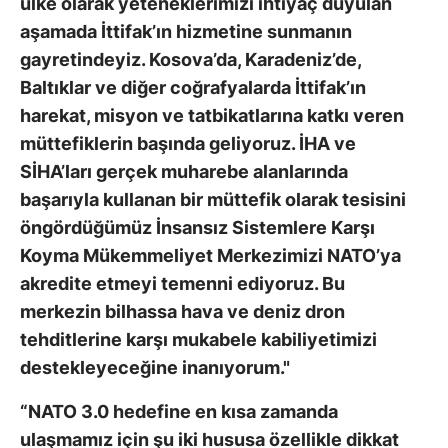
ülke olarak yeteneklerimizi ihtiyaç duyulan
aşamada İttifak’ın hizmetine sunmanın
gayretindeyiz. Kosova’da, Karadeniz’de,
Baltıklar ve diğer coğrafyalarda İttifak’ın
harekat, misyon ve tatbikatlarına katkı veren
müttefiklerin başında geliyoruz. İHA ve
SİHA’ları gerçek muharebe alanlarında
başarıyla kullanan bir müttefik olarak tesisini
öngördüğümüz İnsansız Sistemlere Karşı
Koyma Mükemmeliyet Merkezimizi NATO’ya
akredite etmeyi temenni ediyoruz. Bu
merkezin bilhassa hava ve deniz dron
tehditlerine karşı mukabele kabiliyetimizi
destekleyeceğine inanıyorum."
“NATO 3.0 hedefine en kısa zamanda
ulaşmamız için şu iki hususa özellikle dikkat