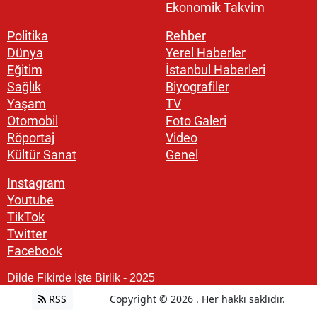
Ekonomik Takvim
Politika
Rehber
Dünya
Yerel Haberler
Eğitim
İstanbul Haberleri
Sağlık
Biyografiler
Yaşam
TV
Otomobil
Foto Galeri
Röportaj
Video
Kültür Sanat
Genel
Instagram
Youtube
TikTok
Twitter
Facebook
Dilde Fikirde İşte Birlik - 2025
RSS
Copyright © 2026 . Her hakkı saklıdır.