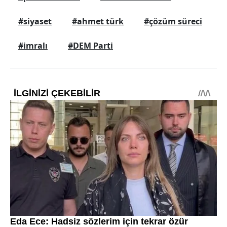
#siyaset
#ahmet türk
#çözüm süreci
#imralı
#DEM Parti