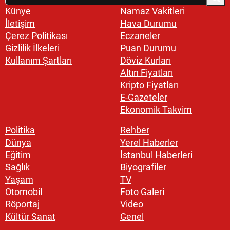
Künye
Namaz Vakitleri
İletişim
Hava Durumu
Çerez Politikası
Eczaneler
Gizlilik İlkeleri
Puan Durumu
Kullanım Şartları
Döviz Kurları
Altın Fiyatları
Kripto Fiyatları
E-Gazeteler
Ekonomik Takvim
Politika
Rehber
Dünya
Yerel Haberler
Eğitim
İstanbul Haberleri
Sağlık
Biyografiler
Yaşam
TV
Otomobil
Foto Galeri
Röportaj
Video
Kültür Sanat
Genel