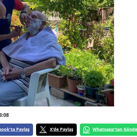
3:08
book'ta Paylaş
X'de Paylaş
Whatsapp'tan Gönde