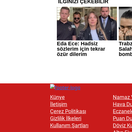
Künye
Namaz V
İletişim
Hava D
Çerez Politikası
Eczanel
Gizlilik İlkeleri
Puan D
Kullanım Şartları
Döviz Ku