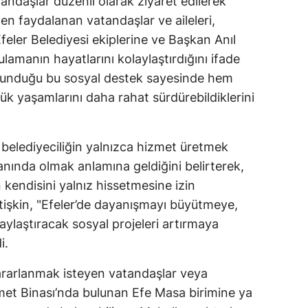
andaşlar düzenli olarak ziyaret edilerek
ten faydalanan vatandaşlar ve aileleri,
feler Belediyesi ekiplerine ve Başkan Anıl
lamanın hayatlarını kolaylaştırdığını ifade
n sunduğu bu sosyal destek sayesinde hem
ük yaşamlarını daha rahat sürdürebildiklerini
 belediyeciliğin yalnızca hizmet üretmek
anında olmak anlamına geldiğini belirterek,
n kendisini yalnız hissetmesine izin
tişkin, "Efeler’de dayanışmayı büyütmeye,
aylaştıracak sosyal projeleri artırmaya
i.
rarlanmak isteyen vatandaşlar veya
izmet Binası’nda bulunan Efe Masa birimine ya