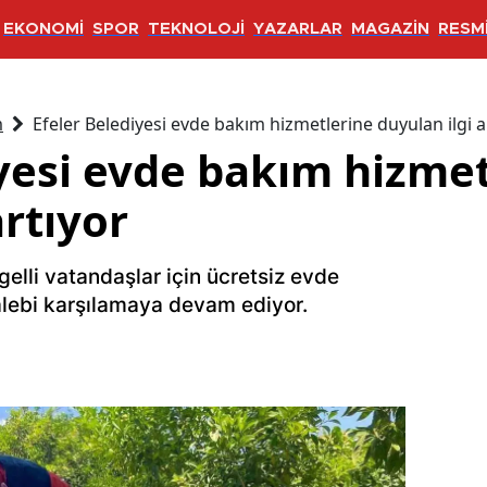
EKONOMİ
SPOR
TEKNOLOJİ
YAZARLAR
MAGAZİN
RESMİ
m
Efeler Belediyesi evde bakım hizmetlerine duyulan ilgi a
iyesi evde bakım hizme
artıyor
ngelli vatandaşlar için ücretsiz evde
alebi karşılamaya devam ediyor.