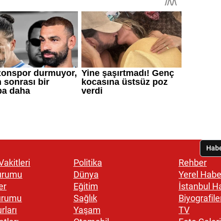
akitleri
Politika
Rehber
urumu
Dünya
Yerel Habe
er
Eğitim
İstanbul H
urumu
Sağlık
Biyografile
rları
Yaşam
TV