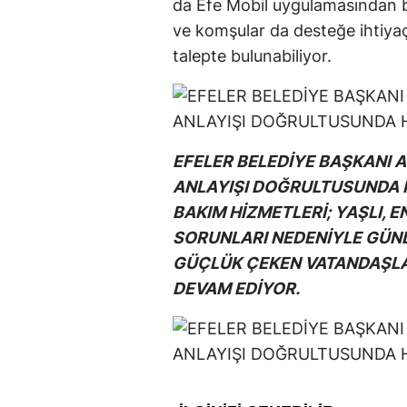
da Efe Mobil uygulamasından b
ve komşular da desteğe ihtiya
talepte bulunabiliyor.
EFELER BELEDİYE BAŞKANI A
ANLAYIŞI DOĞRULTUSUNDA 
BAKIM HİZMETLERİ; YAŞLI, E
SORUNLARI NEDENİYLE GÜNL
GÜÇLÜK ÇEKEN VATANDAŞLA
DEVAM EDİYOR.