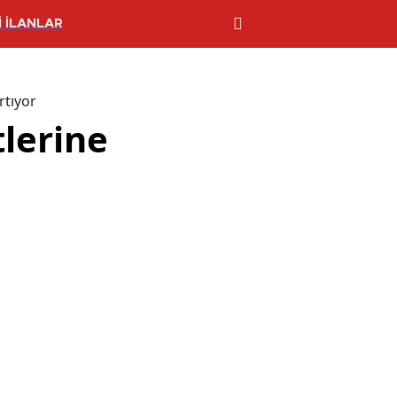
 İLANLAR
rtıyor
tlerine