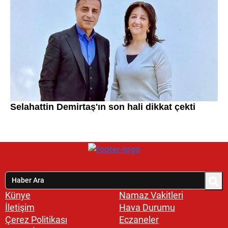
Künye
Namaz Vakitleri
İletişim
Hava Durumu
Çerez Politikası
Eczaneler