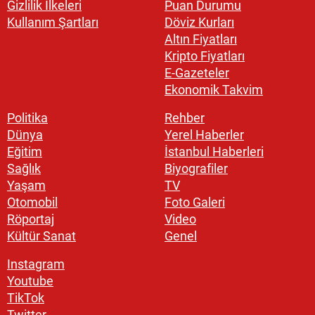
Gizlilik İlkeleri
Puan Durumu
Kullanım Şartları
Döviz Kurları
Altın Fiyatları
Kripto Fiyatları
E-Gazeteler
Ekonomik Takvim
Politika
Rehber
Dünya
Yerel Haberler
Eğitim
İstanbul Haberleri
Sağlık
Biyografiler
Yaşam
TV
Otomobil
Foto Galeri
Röportaj
Video
Kültür Sanat
Genel
Instagram
Youtube
TikTok
Twitter