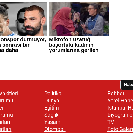
akitleri
Politika
Rehber
urumu
Dünya
Yerel Habe
er
Eğitim
İstanbul H
urumu
Sağlık
Biyografile
rları
Yaşam
TV
atları
Otomobil
Foto Galeri