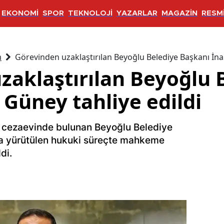
EKONOMİ
SPOR
TEKNOLOJİ
YAZARLAR
MAGAZİN
RESMİ
m
Görevinden uzaklaştırılan Beyoğlu Belediye Başkanı İna
zaklaştırılan Beyoğlu 
Güney tahliye edildi
e cezaevinde bulunan Beyoğlu Belediye
a yürütülen hukuki süreçte mahkeme
di.