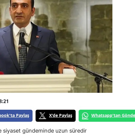
8:21
book'ta Paylaş
X'de Paylaş
Whatsapp'tan Gönde
ve siyaset gündeminde uzun süredir