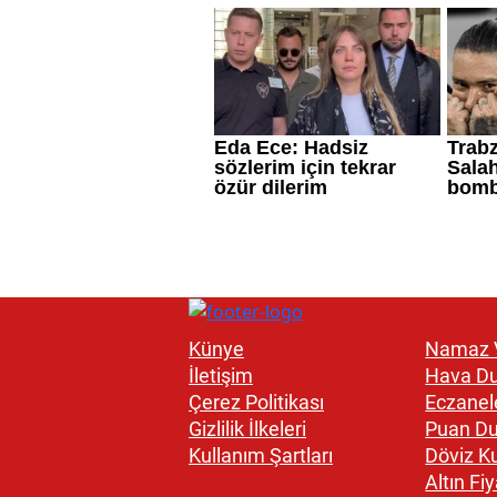
Künye
Namaz V
İletişim
Hava D
Çerez Politikası
Eczanel
Gizlilik İlkeleri
Puan D
Kullanım Şartları
Döviz Ku
Altın Fiy