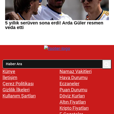
Künye
Namaz Vakitleri
İletişim
Hava Durumu
Çerez Politikası
Eczaneler
Gizlilik İlkeleri
Puan Durumu
Kullanım Şartları
Döviz Kurları
Altın Fiyatları
Kripto Fiyatları