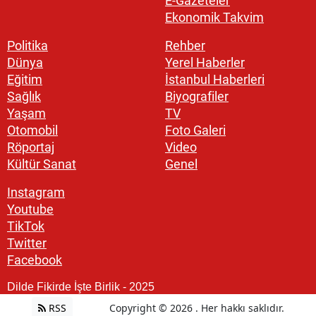
E-Gazeteler
Ekonomik Takvim
Politika
Rehber
Dünya
Yerel Haberler
Eğitim
İstanbul Haberleri
Sağlık
Biyografiler
Yaşam
TV
Otomobil
Foto Galeri
Röportaj
Video
Kültür Sanat
Genel
Instagram
Youtube
TikTok
Twitter
Facebook
Dilde Fikirde İşte Birlik - 2025
RSS
Copyright © 2026 . Her hakkı saklıdır.