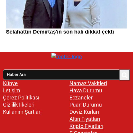
Künye
Namaz Vakitleri
İletişim
Hava Durumu
Çerez Politikası
Eczaneler
Gizlilik İlkeleri
Puan Durumu
Kullanım Şartları
Döviz Kurları
Altın Fiyatları
Kripto Fiyatları