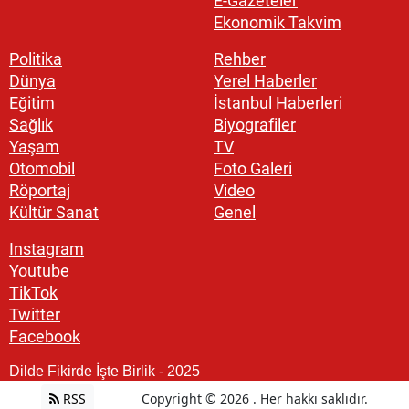
E-Gazeteler
Ekonomik Takvim
Politika
Rehber
Dünya
Yerel Haberler
Eğitim
İstanbul Haberleri
Sağlık
Biyografiler
Yaşam
TV
Otomobil
Foto Galeri
Röportaj
Video
Kültür Sanat
Genel
Instagram
Youtube
TikTok
Twitter
Facebook
Dilde Fikirde İşte Birlik - 2025
RSS
Copyright © 2026 . Her hakkı saklıdır.