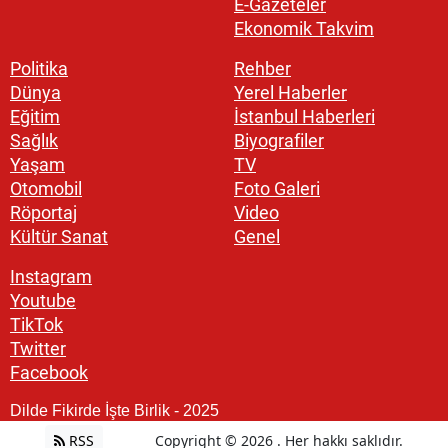
E-Gazeteler
Ekonomik Takvim
Politika
Rehber
Dünya
Yerel Haberler
Eğitim
İstanbul Haberleri
Sağlık
Biyografiler
Yaşam
TV
Otomobil
Foto Galeri
Röportaj
Video
Kültür Sanat
Genel
Instagram
Youtube
TikTok
Twitter
Facebook
Dilde Fikirde İşte Birlik - 2025
RSS
Copyright © 2026 . Her hakkı saklıdır.