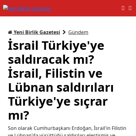
Yeni Birlik Gazetesi
Gündem
İsrail Türkiye'ye
saldıracak mı?
İsrail, Filistin ve
Lübnan saldırıları
Türkiye'ye sıçrar
mı?
Son olarak Cumhurbaşkanı Erdoğan, İsrail'in Filistin
ve Lübnan'da yürüttüğü saldırıları eleştirmiş ve