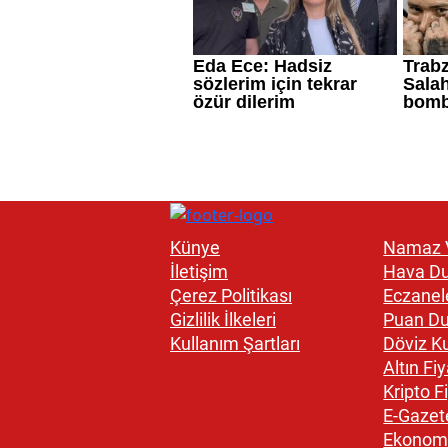
Künye
Namaz V
İletişim
Hava D
Çerez Politikası
Eczanel
Gizlilik İlkeleri
Puan D
Kullanım Şartları
Döviz Ku
Altın Fiy
Kripto Fi
E-Gazet
Ekonom