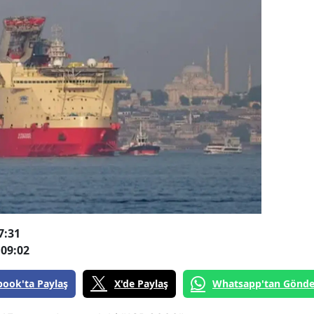
7:31
09:02
book'ta Paylaş
X'de Paylaş
Whatsapp'tan Gönde