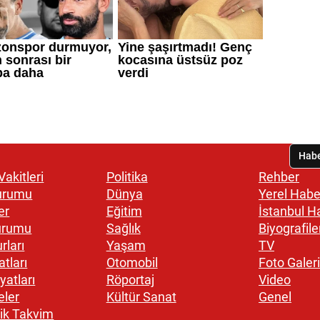
akitleri
Politika
Rehber
urumu
Dünya
Yerel Habe
er
Eğitim
İstanbul H
urumu
Sağlık
Biyografile
rları
Yaşam
TV
atları
Otomobil
Foto Galeri
yatları
Röportaj
Video
eler
Kültür Sanat
Genel
ik Takvim