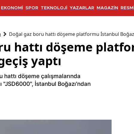
EKONOMİ
SPOR
TEKNOLOJİ
YAZARLAR
MAGAZİN
RESMİ
m
Doğal gaz boru hattı döşeme platformu İstanbul Boğazı
ru hattı döşeme platfo
geçiş yaptı
u hattı döşeme çalışmalarında
ı "JSD6000", İstanbul Boğazı'ndan