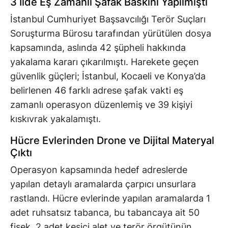
3 İlde Eş Zamanlı Şafak Baskını Yapılmıştı
İstanbul Cumhuriyet Başsavcılığı Terör Suçları
Soruşturma Bürosu tarafından yürütülen dosya
kapsamında, aslında 42 şüpheli hakkında
yakalama kararı çıkarılmıştı. Harekete geçen
güvenlik güçleri; İstanbul, Kocaeli ve Konya’da
belirlenen 46 farklı adrese şafak vakti eş
zamanlı operasyon düzenlemiş ve 39 kişiyi
kıskıvrak yakalamıştı.
Hücre Evlerinden Drone ve Dijital Materyal
Çıktı
Operasyon kapsamında hedef adreslerde
yapılan detaylı aramalarda çarpıcı unsurlara
rastlandı. Hücre evlerinde yapılan aramalarda 1
adet ruhsatsız tabanca, bu tabancaya ait 50
fişek, 2 adet kesici alet ve terör örgütünün