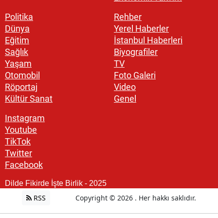
Politika
Rehber
Dünya
Yerel Haberler
Eğitim
İstanbul Haberleri
Sağlık
Biyografiler
Yaşam
TV
Otomobil
Foto Galeri
Röportaj
Video
Kültür Sanat
Genel
Instagram
Youtube
TikTok
Twitter
Facebook
Dilde Fikirde İşte Birlik - 2025
RSS
Copyright © 2026 . Her hakkı saklıdır.