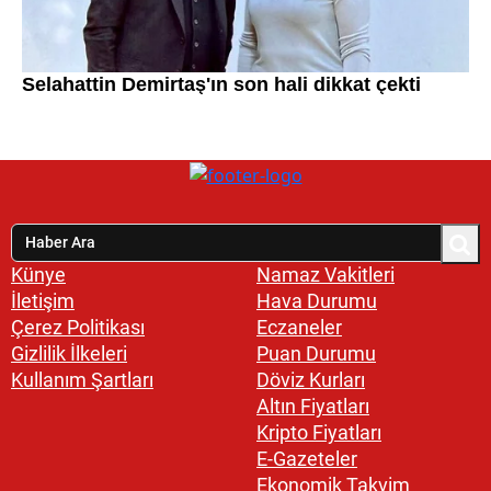
Künye
Namaz Vakitleri
İletişim
Hava Durumu
Çerez Politikası
Eczaneler
Gizlilik İlkeleri
Puan Durumu
Kullanım Şartları
Döviz Kurları
Altın Fiyatları
Kripto Fiyatları
E-Gazeteler
Ekonomik Takvim