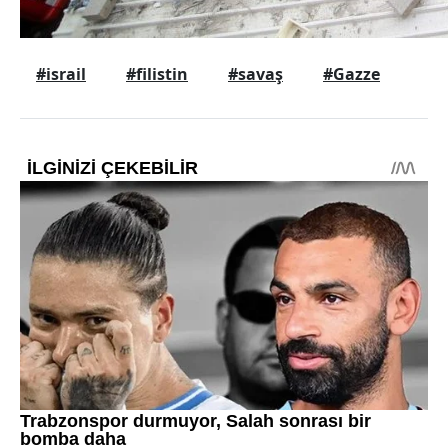
#israil
#filistin
#savaş
#Gazze