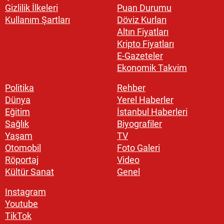
Gizlilik İlkeleri
Puan Durumu
Kullanım Şartları
Döviz Kurları
Altın Fiyatları
Kripto Fiyatları
E-Gazeteler
Ekonomik Takvim
Politika
Rehber
Dünya
Yerel Haberler
Eğitim
İstanbul Haberleri
Sağlık
Biyografiler
Yaşam
TV
Otomobil
Foto Galeri
Röportaj
Video
Kültür Sanat
Genel
Instagram
Youtube
TikTok