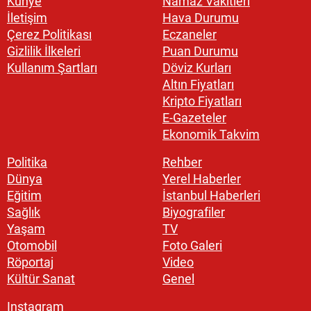
Künye
Namaz Vakitleri
İletişim
Hava Durumu
Çerez Politikası
Eczaneler
Gizlilik İlkeleri
Puan Durumu
Kullanım Şartları
Döviz Kurları
Altın Fiyatları
Kripto Fiyatları
E-Gazeteler
Ekonomik Takvim
Politika
Rehber
Dünya
Yerel Haberler
Eğitim
İstanbul Haberleri
Sağlık
Biyografiler
Yaşam
TV
Otomobil
Foto Galeri
Röportaj
Video
Kültür Sanat
Genel
Instagram