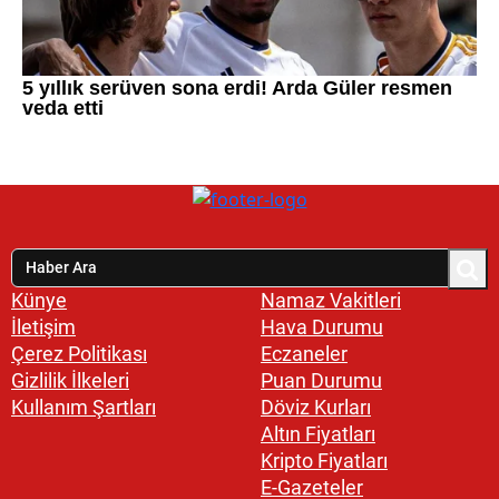
Künye
Namaz Vakitleri
İletişim
Hava Durumu
Çerez Politikası
Eczaneler
Gizlilik İlkeleri
Puan Durumu
Kullanım Şartları
Döviz Kurları
Altın Fiyatları
Kripto Fiyatları
E-Gazeteler