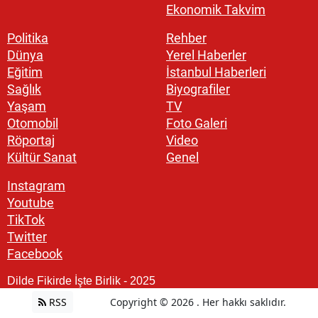
Ekonomik Takvim
Politika
Rehber
Dünya
Yerel Haberler
Eğitim
İstanbul Haberleri
Sağlık
Biyografiler
Yaşam
TV
Otomobil
Foto Galeri
Röportaj
Video
Kültür Sanat
Genel
Instagram
Youtube
TikTok
Twitter
Facebook
Dilde Fikirde İşte Birlik - 2025
RSS
Copyright © 2026 . Her hakkı saklıdır.