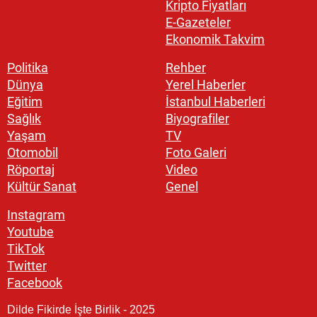
Kripto Fiyatları
E-Gazeteler
Ekonomik Takvim
Politika
Rehber
Dünya
Yerel Haberler
Eğitim
İstanbul Haberleri
Sağlık
Biyografiler
Yaşam
TV
Otomobil
Foto Galeri
Röportaj
Video
Kültür Sanat
Genel
Instagram
Youtube
TikTok
Twitter
Facebook
Dilde Fikirde İşte Birlik - 2025