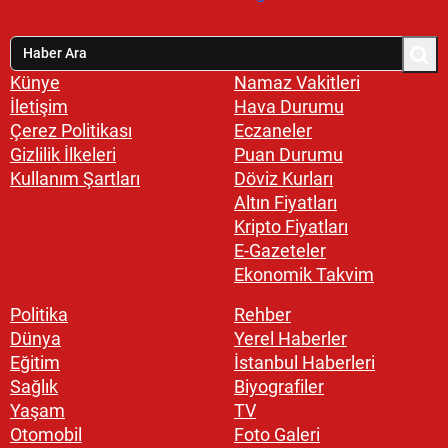
Künye
Namaz Vakitleri
İletişim
Hava Durumu
Çerez Politikası
Eczaneler
Gizlilik İlkeleri
Puan Durumu
Kullanım Şartları
Döviz Kurları
Altın Fiyatları
Kripto Fiyatları
E-Gazeteler
Ekonomik Takvim
Politika
Rehber
Dünya
Yerel Haberler
Eğitim
İstanbul Haberleri
Sağlık
Biyografiler
Yaşam
TV
Otomobil
Foto Galeri