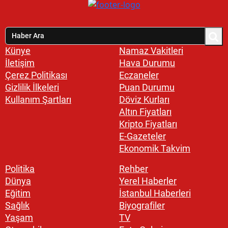
Künye
Namaz Vakitleri
İletişim
Hava Durumu
Çerez Politikası
Eczaneler
Gizlilik İlkeleri
Puan Durumu
Kullanım Şartları
Döviz Kurları
Altın Fiyatları
Kripto Fiyatları
E-Gazeteler
Ekonomik Takvim
Politika
Rehber
Dünya
Yerel Haberler
Eğitim
İstanbul Haberleri
Sağlık
Biyografiler
Yaşam
TV