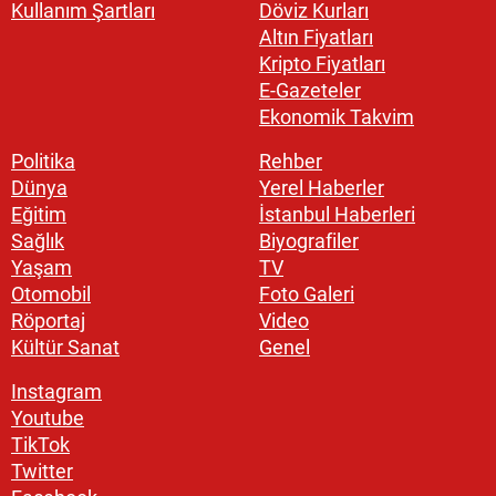
Kullanım Şartları
Döviz Kurları
Altın Fiyatları
Kripto Fiyatları
E-Gazeteler
Ekonomik Takvim
Politika
Rehber
Dünya
Yerel Haberler
Eğitim
İstanbul Haberleri
Sağlık
Biyografiler
Yaşam
TV
Otomobil
Foto Galeri
Röportaj
Video
Kültür Sanat
Genel
Instagram
Youtube
TikTok
Twitter