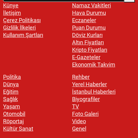
Künye
Namaz Vakitleri
İletişim
Hava Durumu
Çerez Politikası
Eczaneler
Gizlilik İlkeleri
Puan Durumu
Kullanım Şartları
Döviz Kurları
Altın Fiyatları
Kripto Fiyatları
E-Gazeteler
Ekonomik Takvim
Politika
Rehber
Dünya
Yerel Haberler
Eğitim
İstanbul Haberleri
Sağlık
Biyografiler
Yaşam
TV
Otomobil
Foto Galeri
Röportaj
Video
Kültür Sanat
Genel