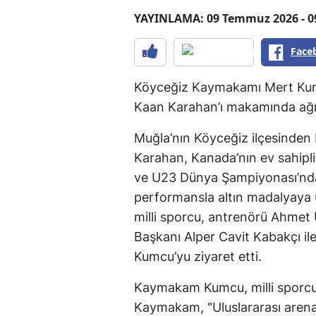
YAYINLAMA: 09 Temmuz 2026 - 0
Face
Köyceğiz Kaymakamı Mert Ku
Kaan Karahan’ı makamında ağır
Muğla’nın Köyceğiz ilçesinde
Karahan, Kanada’nın ev sahipli
ve U23 Dünya Şampiyonası’nda 
performansla altın madalyaya 
milli sporcu, antrenörü Ahme
Başkanı Alper Cavit Kabakçı i
Kumcu’yu ziyaret etti.
Kaymakam Kumcu, milli sporcu 
Kaymakam, "Uluslararası arena