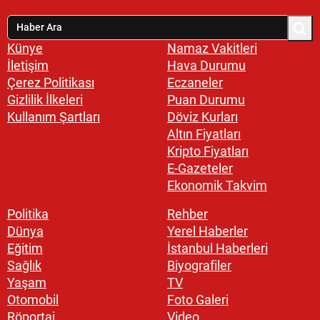
Künye
Namaz Vakitleri
İletişim
Hava Durumu
Çerez Politikası
Eczaneler
Gizlilik İlkeleri
Puan Durumu
Kullanım Şartları
Döviz Kurları
Altın Fiyatları
Kripto Fiyatları
E-Gazeteler
Ekonomik Takvim
Politika
Rehber
Dünya
Yerel Haberler
Eğitim
İstanbul Haberleri
Sağlık
Biyografiler
Yaşam
TV
Otomobil
Foto Galeri
Röportaj
Video