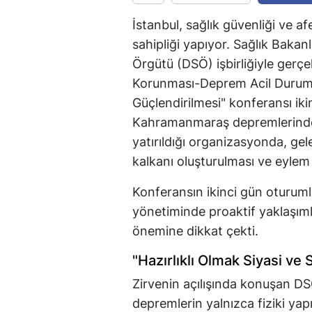
İstanbul, sağlık güvenliği ve af
sahipliği yapıyor. Sağlık Bakan
Örgütü (DSÖ) işbirliğiyle gerçe
Korunması-Deprem Acil Durum Y
Güçlendirilmesi" konferansı ik
Kahramanmaraş depremlerinde
yatırıldığı organizasyonda, gel
kalkanı oluşturulması ve eylem 
Konferansın ikinci gün oturumlar
yönetiminde proaktif yaklaşımla
önemine dikkat çekti.
"Hazırlıklı Olmak Siyasi ve S
Zirvenin açılışında konuşan D
depremlerin yalnızca fiziki yapıla