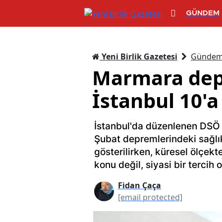
GÜNDEM
Yeni Birlik Gazetesi
Günde
Marmara depr
İstanbul 10'
İstanbul'da düzenlenen DSÖ 
Şubat depremlerindeki sağl
gösterilirken, küresel ölçekte
konu değil, siyasi bir tercih
Fidan Çaça
[email protected]