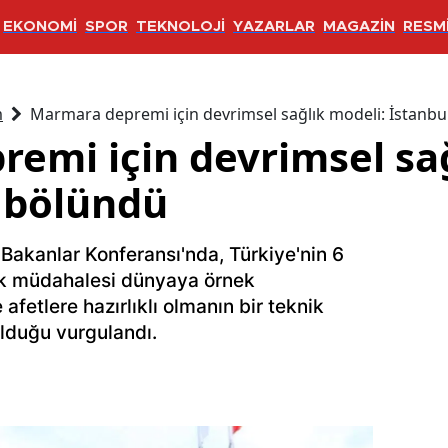
EKONOMİ
SPOR
TEKNOLOJİ
YAZARLAR
MAGAZİN
RESMİ
m
Marmara depremi için devrimsel sağlık modeli: İstanbu
emi için devrimsel sağ
a bölündü
Bakanlar Konferansı'nda, Türkiye'nin 6
ık müdahalesi dünyaya örnek
 afetlere hazırlıklı olmanın bir teknik
 olduğu vurgulandı.