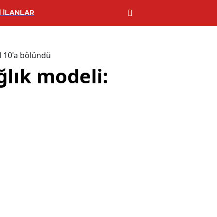
 İLANLAR
l 10'a bölündü
lık modeli: