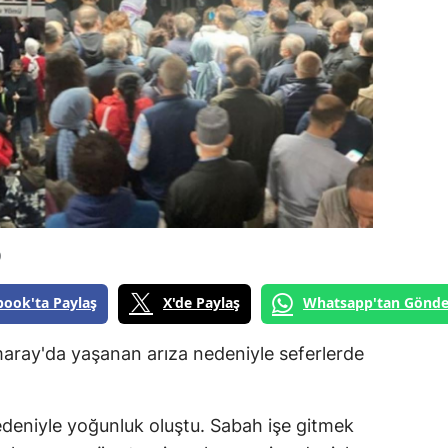
0
book'ta Paylaş
X'de Paylaş
Whatsapp'tan Gönde
ray'da yaşanan arıza nedeniyle seferlerde
deniyle yoğunluk oluştu. Sabah işe gitmek