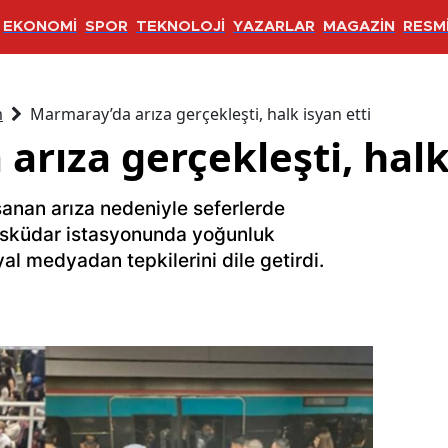
EKONOMİ
SPOR
TEKNOLOJİ
YAZARLAR
MAGAZİN
RESMİ
m
Marmaray’da arıza gerçekleşti, halk isyan etti
rıza gerçekleşti, halk 
anan arıza nedeniyle seferlerde
sküdar istasyonunda yoğunluk
al medyadan tepkilerini dile getirdi.