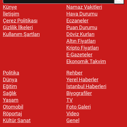
Künye
Namaz Vakitleri
İletişim
Hava Durumu
Çerez Politikası
Eczaneler
Gizlilik İlkeleri
Puan Durumu
Kullanım Şartları
Döviz Kurları
Altın Fiyatları
Kripto Fiyatları
E-Gazeteler
Ekonomik Takvim
Politika
Rehber
Dünya
Yerel Haberler
Eğitim
İstanbul Haberleri
Sağlık
Biyografiler
Yaşam
TV
Otomobil
Foto Galeri
Röportaj
Video
Kültür Sanat
Genel