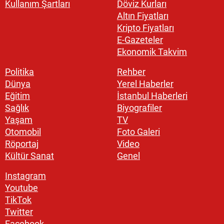
Kullanım Şartları
Döviz Kurları
Altın Fiyatları
Kripto Fiyatları
E-Gazeteler
Ekonomik Takvim
Politika
Rehber
Dünya
Yerel Haberler
Eğitim
İstanbul Haberleri
Sağlık
Biyografiler
Yaşam
TV
Otomobil
Foto Galeri
Röportaj
Video
Kültür Sanat
Genel
Instagram
Youtube
TikTok
Twitter
Facebook