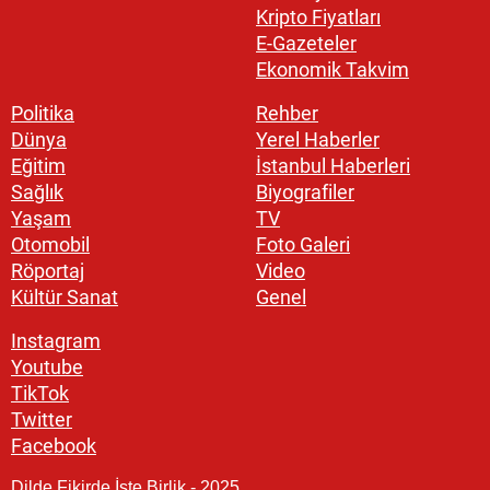
Kripto Fiyatları
E-Gazeteler
Ekonomik Takvim
Politika
Rehber
Dünya
Yerel Haberler
Eğitim
İstanbul Haberleri
Sağlık
Biyografiler
Yaşam
TV
Otomobil
Foto Galeri
Röportaj
Video
Kültür Sanat
Genel
Instagram
Youtube
TikTok
Twitter
Facebook
Dilde Fikirde İşte Birlik - 2025