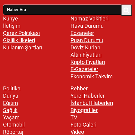
Künye
Namaz Vakitleri
İletişim
Hava Durumu
Çerez Politikası
Eczaneler
Gizlilik İlkeleri
Puan Durumu
Kullanım Şartları
Döviz Kurları
Altın Fiyatları
Kripto Fiyatları
E-Gazeteler
Ekonomik Takvim
Politika
Rehber
Dünya
Yerel Haberler
Eğitim
İstanbul Haberleri
Sağlık
Biyografiler
Yaşam
TV
Otomobil
Foto Galeri
Röportaj
Video