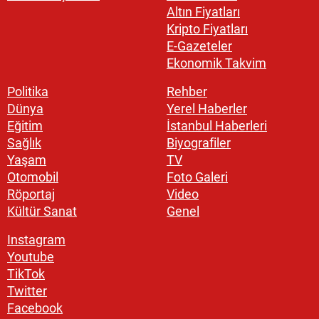
Altın Fiyatları
Kripto Fiyatları
E-Gazeteler
Ekonomik Takvim
Politika
Rehber
Dünya
Yerel Haberler
Eğitim
İstanbul Haberleri
Sağlık
Biyografiler
Yaşam
TV
Otomobil
Foto Galeri
Röportaj
Video
Kültür Sanat
Genel
Instagram
Youtube
TikTok
Twitter
Facebook