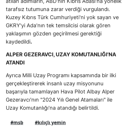
atılan adımların, ABD'nin Kıbrıs Adası'na yönelik
tarafsız tutumuna zarar verdiği vurgulandı.
Kuzey Kıbrıs Türk Cumhuriyeti'ni yok sayan ve
GKRY'yi Ada'nın tek temsilcisi olarak gören
yaklaşımın gözden geçirilmesi gerektiği
kaydedildi
.
ALPER GEZERAVCI, UZAY KOMUTANLIĞI'NA
ATANDI
Ayrıca Milli Uzay Programı kapsamında bir ilki
gerçekleştirerek insanlı uzay misyonunu
başarıyla tamamlayan Hava Pilot Albay Alper
Gezeravcı'nın "2024 Yılı Genel Atamaları" ile
Uzay Komutanlığı'na atandığı belirtildi.
#msb
#kılıçlı yemin