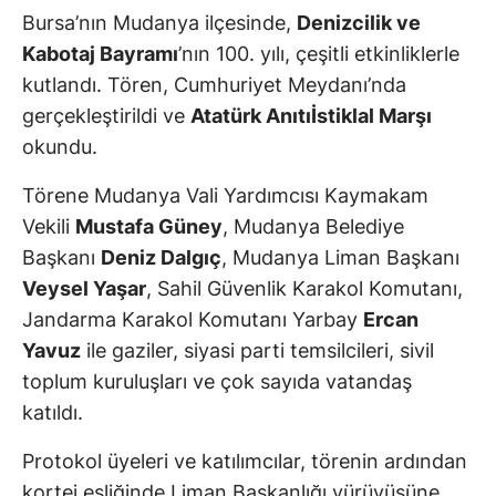
Bursa’nın Mudanya ilçesinde,
Denizcilik ve
Kabotaj Bayramı
’nın 100. yılı, çeşitli etkinliklerle
kutlandı. Tören, Cumhuriyet Meydanı’nda
gerçekleştirildi ve
Atatürk Anıtıİstiklal Marşı
okundu.
Törene Mudanya Vali Yardımcısı Kaymakam
Vekili
Mustafa Güney
, Mudanya Belediye
Başkanı
Deniz Dalgıç
, Mudanya Liman Başkanı
Veysel Yaşar
, Sahil Güvenlik Karakol Komutanı,
Jandarma Karakol Komutanı Yarbay
Ercan
Yavuz
ile gaziler, siyasi parti temsilcileri, sivil
toplum kuruluşları ve çok sayıda vatandaş
katıldı.
Protokol üyeleri ve katılımcılar, törenin ardından
kortej eşliğinde Liman Başkanlığı yürüyüşüne