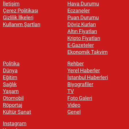
İletişim
Hava Durumu
Çerez Politikası
Eczaneler
Gizlilik İlkeleri
Puan Durumu
Kullanım Şartları
Döviz Kurları
Altın Fiyatları
Kripto Fiyatları
E-Gazeteler
Ekonomik Takvim
Politika
Rehber
Dünya
Yerel Haberler
Eğitim
İstanbul Haberleri
Sağlık
Biyografiler
Yaşam
TV
Otomobil
Foto Galeri
Röportaj
Video
Kültür Sanat
Genel
Instagram