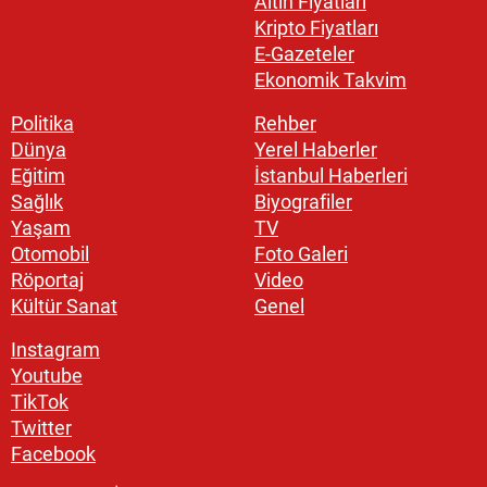
Altın Fiyatları
Kripto Fiyatları
E-Gazeteler
Ekonomik Takvim
Politika
Rehber
Dünya
Yerel Haberler
Eğitim
İstanbul Haberleri
Sağlık
Biyografiler
Yaşam
TV
Otomobil
Foto Galeri
Röportaj
Video
Kültür Sanat
Genel
Instagram
Youtube
TikTok
Twitter
Facebook