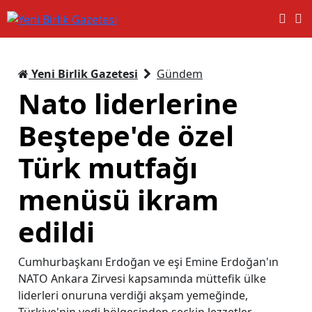
Yeni Birlik Gazetesi
Gündem
Nato liderlerine
Beştepe'de özel
Türk mutfağı
menüsü ikram
edildi
Cumhurbaşkanı Erdoğan ve eşi Emine Erdoğan'ın
NATO Ankara Zirvesi kapsamında müttefik ülke
liderleri onuruna verdiği akşam yemeğinde,
Türkiye'nin yedi bölgesinden seçkin lezzetler