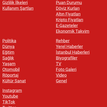
Gizlilik İlkeleri
Puan Durumu
Kullanım Şartları
Döviz Kurları
Altın Fiyatları
Kripto Fiyatları
E-Gazeteler
Ekonomik Takvim
Politika
Rehber
Dünya
Yerel Haberler
Eğitim
İstanbul Haberleri
Sağlık
Biyografiler
Yaşam
TV
Otomobil
Foto Galeri
Röportaj
Video
Kültür Sanat
Genel
Instagram
Youtube
TikTok