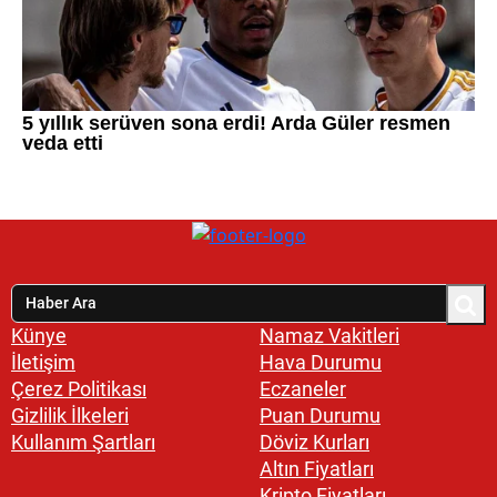
Künye
Namaz Vakitleri
İletişim
Hava Durumu
Çerez Politikası
Eczaneler
Gizlilik İlkeleri
Puan Durumu
Kullanım Şartları
Döviz Kurları
Altın Fiyatları
Kripto Fiyatları