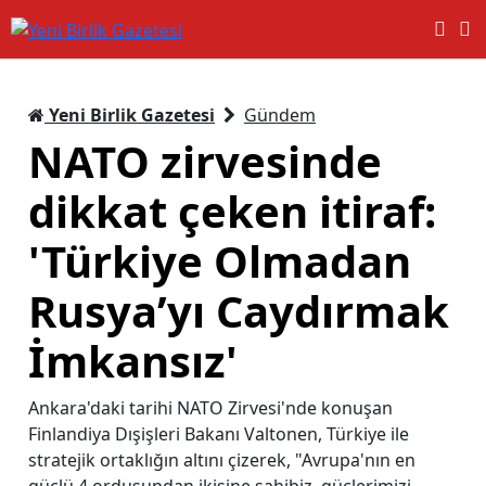
Yeni Birlik Gazetesi
Gündem
NATO zirvesinde
dikkat çeken itiraf:
'Türkiye Olmadan
Rusya’yı Caydırmak
İmkansız'
Ankara'daki tarihi NATO Zirvesi'nde konuşan
Finlandiya Dışişleri Bakanı Valtonen, Türkiye ile
stratejik ortaklığın altını çizerek, "Avrupa'nın en
güçlü 4 ordusundan ikisine sahibiz, güçlerimizi