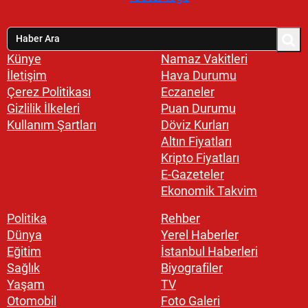
Künye
Namaz Vakitleri
İletişim
Hava Durumu
Çerez Politikası
Eczaneler
Gizlilik İlkeleri
Puan Durumu
Kullanım Şartları
Döviz Kurları
Altın Fiyatları
Kripto Fiyatları
E-Gazeteler
Ekonomik Takvim
Politika
Rehber
Dünya
Yerel Haberler
Eğitim
İstanbul Haberleri
Sağlık
Biyografiler
Yaşam
TV
Otomobil
Foto Galeri