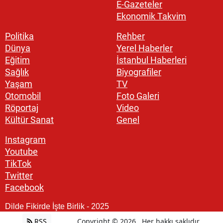
E-Gazeteler
Ekonomik Takvim
Politika
Rehber
Dünya
Yerel Haberler
Eğitim
İstanbul Haberleri
Sağlık
Biyografiler
Yaşam
TV
Otomobil
Foto Galeri
Röportaj
Video
Kültür Sanat
Genel
Instagram
Youtube
TikTok
Twitter
Facebook
Dilde Fikirde İşte Birlik - 2025
RSS
Copyright © 2026 . Her hakkı saklıdır.