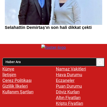
Künye
Namaz Vakitleri
İletişim
Hava Durumu
Çerez Politikası
Eczaneler
Gizlilik İlkeleri
Puan Durumu
Kullanım Şartları
Döviz Kurları
Altın Fiyatları
Kripto Fiyatları