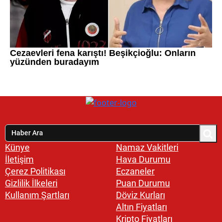
Künye
Namaz Vakitleri
İletişim
Hava Durumu
Çerez Politikası
Eczaneler
Gizlilik İlkeleri
Puan Durumu
Kullanım Şartları
Döviz Kurları
Altın Fiyatları
Kripto Fiyatları