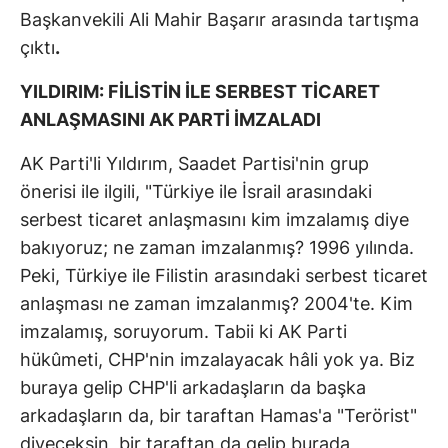
Başkanvekili Ali Mahir Başarır arasında tartışma
çıktı
.
YILDIRIM: FİLİSTİN İLE SERBEST TİCARET
ANLAŞMASINI AK PARTİ İMZALADI
AK Parti'li Yıldırım, Saadet Partisi'nin grup
önerisi ile ilgili, "Türkiye ile İsrail arasındaki
serbest ticaret anlaşmasını kim imzalamış diye
bakıyoruz; ne zaman imzalanmış? 1996 yılında.
Peki, Türkiye ile Filistin arasındaki serbest ticaret
anlaşması ne zaman imzalanmış? 2004'te. Kim
imzalamış, soruyorum. Tabii ki AK Parti
hükûmeti, CHP'nin imzalayacak hâli yok ya. Biz
buraya gelip CHP'li arkadaşların da başka
arkadaşların da, bir taraftan Hamas'a "Terörist"
diyeceksin, bir taraftan da gelip burada