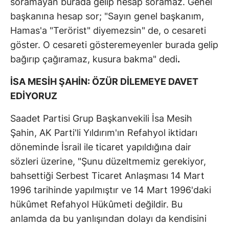
soramayan burada gelip hesap soramaz. Genel
başkanına hesap sor; "Sayın genel başkanım,
Hamas'a "Terörist" diyemezsin" de, o cesareti
göster. O cesareti gösteremeyenler burada gelip
bağırıp çağıramaz, kusura bakma" dedi
.
İSA MESİH ŞAHİN: ÖZÜR DİLEMEYE DAVET
EDİYORUZ
Saadet Partisi Grup Başkanvekili İsa Mesih
Şahin, AK Parti'li Yıldırım'ın Refahyol iktidarı
döneminde İsrail ile ticaret yapıldığına dair
sözleri üzerine, "Şunu düzeltmemiz gerekiyor,
bahsettiği Serbest Ticaret Anlaşması 14 Mart
1996 tarihinde yapılmıştır ve 14 Mart 1996'daki
hükûmet Refahyol Hükûmeti değildir. Bu
anlamda da bu yanlışından dolayı da kendisini