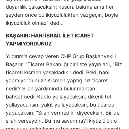
duyarlılık çakacaksın; kusura bakma ama her
şeyden önce bu ikiyüzlülükten vazgeçin, böyle
ikiyüzlülük olmaz" dedi
.
BAŞARIR: HANİ İSRAİL İLE TİCARET
YAPMIYORDUNUZ
Yıldırım'a cevap veren CHP Grup Başkanvekili
Başarır, "Ticaret Bakanlığı bir liste yayınladı, "Biz
ticareti kısmen yasakladık." dedi. Peki, hani
yapmıyordunuz? Kısmen yaptığınız ticaret
nedir? Silah yardımında bulunmaktan
bahsetmedi. Kablo yollayacaksın, dikenli tel
yollayacaksın, yakıt yollayacaksın, bu ticareti
yapacaksın, "Silah vermedik" diyeceksin. Bir de
silah verseydin. Bu mu savunma? İkiyüzlülük o
gün bunu yalanlayıp ertesi gün "Kısmen ticareti