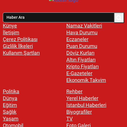
Künye
Namaz Vakitleri
İletişim
Hava Durumu
Çerez Politikası
Eczaneler
Gizlilik İlkeleri
Puan Durumu
Kullanım Şartları
Döviz Kurları
Altın Fiyatları
Kripto Fiyatları
E-Gazeteler
Ekonomik Takvim
Politika
Rehber
Dünya
Yerel Haberler
Eğitim
İstanbul Haberleri
Sağlık
Biyografiler
Yaşam
TV
Otomobil
Foto Galeri