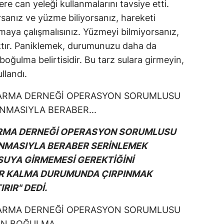
re can yeleği kullanmalarını tavsiye etti.
sanız ve yüzme biliyorsanız, hareketi
aya çalışmalısınız. Yüzmeyi bilmiyorsanız,
ktır. Paniklemek, durumunuzu daha da
boğulma belirtisidir. Bu tarz sulara girmeyin,
ullandı.
RMA DERNEĞİ OPERASYON SORUMLUSU
SINMASIYLA BERABER SERİNLEMEK
UYA GİRMEMESİ GEREKTİĞİNİ
UR KALMA DURUMUNDA ÇIRPINMAK
RIR" DEDİ.