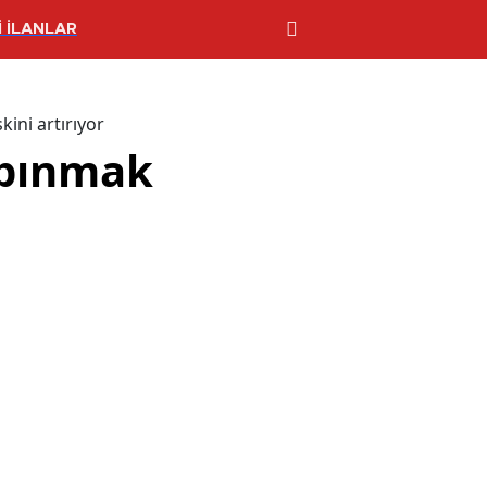
 İLANLAR
ni artırıyor
rpınmak