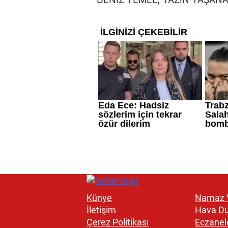
Künye
Namaz V
İletişim
Hava D
Çerez Politikası
Eczanel