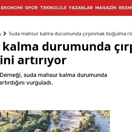
EKONOMİ
SPOR
TEKNOLOJİ
YAZARLAR
MAGAZİN
RESMİ
m
Suda mahsur kalma durumunda çırpınmak boğulma riski
 kalma durumunda çı
ni artırıyor
 Derneği, suda mahsur kalma durumunda
rtırdığını vurguladı.