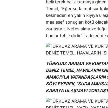
belirterek balık tutmaya gidenle
Temel, "Eğer suda mahsur kalır
kesmeden en yakın kıyıya ulaşm
maalesef sonuçları kötü olaca
zorlaştırır. Nefes alma zorluğu 
bunlar tehlikelidir" ifadelerini k
TÜRKUAZ ARAMA VE KURTA
DENİZ TEMEL, HAVALARIN I
AMACIYLA VATANDAŞLARIN S
SÖYLEYEREK, "SUDA MAHS
KARAYA ULAŞMAYI ZORLAŞTI