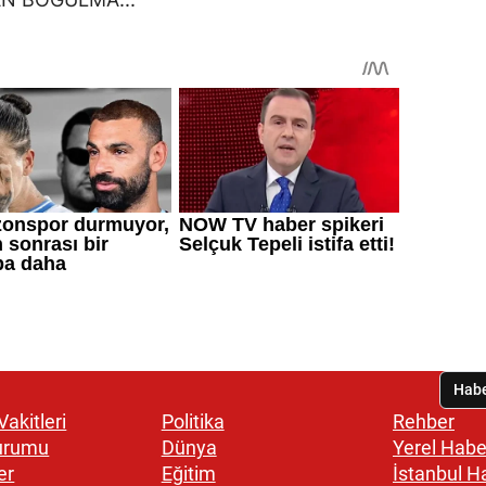
akitleri
Politika
Rehber
urumu
Dünya
Yerel Habe
er
Eğitim
İstanbul H