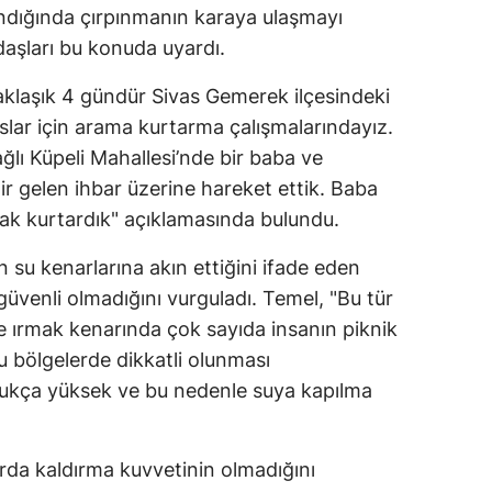
ındığında çırpınmanın karaya ulaşmayı
ndaşları bu konuda uyardı.
aklaşık 4 gündür Sivas Gemerek ilçesindeki
ıslar için arama kurtarma çalışmalarındayız.
ğlı Küpeli Mahallesi’nde bir baba ve
r gelen ihbar üzerine hareket ettik. Baba
k kurtardık" açıklamasında bulundu.
n su kenarlarına akın ettiğini ifade eden
 güvenli olmadığını vurguladı. Temel, "Bu tür
le ırmak kenarında çok sayıda insanın piknik
u bölgelerde dikkatli olunması
ldukça yüksek ve bu nedenle suya kapılma
rda kaldırma kuvvetinin olmadığını