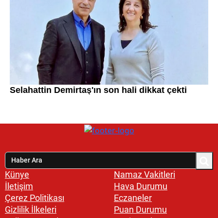
Künye
Namaz Vakitleri
İletişim
Hava Durumu
Çerez Politikası
Eczaneler
Gizlilik İlkeleri
Puan Durumu