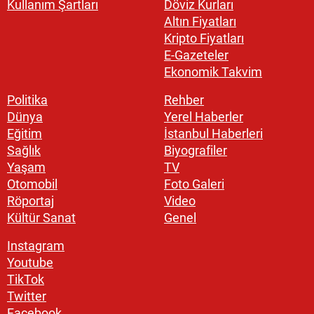
Kullanım Şartları
Döviz Kurları
Altın Fiyatları
Kripto Fiyatları
E-Gazeteler
Ekonomik Takvim
Politika
Rehber
Dünya
Yerel Haberler
Eğitim
İstanbul Haberleri
Sağlık
Biyografiler
Yaşam
TV
Otomobil
Foto Galeri
Röportaj
Video
Kültür Sanat
Genel
Instagram
Youtube
TikTok
Twitter
Facebook