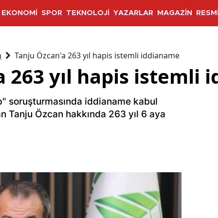
EKONOMİ
SPOR
TEKNOLOJİ
YAZARLAR
MAGAZİN
RESMİ
m
Tanju Özcan'a 263 yıl hapis istemli iddianame
 263 yıl hapis istemli
kap" soruşturmasında iddianame kabul
lan Tanju Özcan hakkında 263 yıl 6 aya