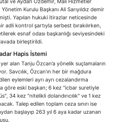
utal ve Aydan Özdemir, Mali Hizmetler
önetim Kurulu Başkanı Ali Sarıyıldız demir
işti. Yapılan hukuki itirazlar neticesinde
adli kontrol şartıyla serbest bırakılırken,
ilerek esnaf odası başkanlığı seviyesindeki
avada birleştirildi.
Kadar Hapis İstemi
yer alan Tanju Özcan’a yönelik suçlamaların
kiyor. Savcılık, Özcan’ın her bir mağdura
dilen eylemleri ayrı ayrı cezalandırma
a göre eski başkan; 6 kez "icbar suretiyle
s", 34 kez "nitelikli dolandırıcılık" ve 1 kez
nacak. Talep edilen toplam ceza sınırı ise
aydan başlayıp 263 yıl 6 aya kadar uzanan
usu.