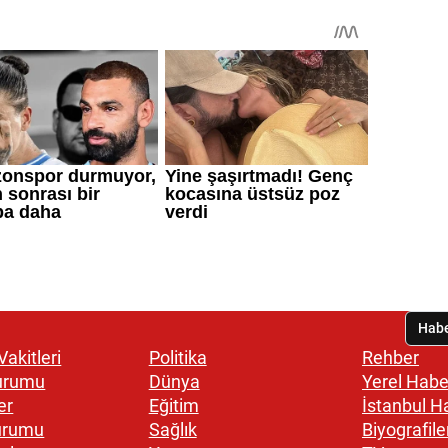
akitleri
Politika
Rehber
urumu
Dünya
Yerel Habe
er
Eğitim
İstanbul H
urumu
Sağlık
Biyografile