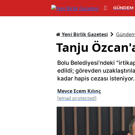
GÜNDEM
Yeni Birlik Gazetesi
Günde
Tanju Özcan'a
Bolu Belediyesi’ndeki "irti
edildi; görevden uzaklaştırı
kadar hapis cezası isteniyor.
Mevce Ecem Kılınç
[email protected]