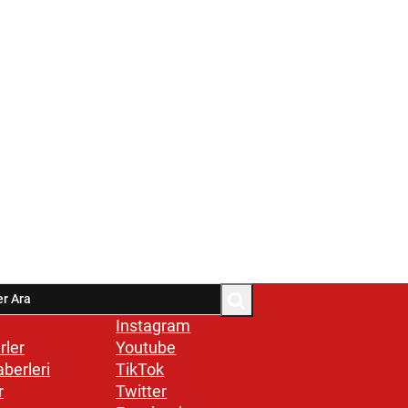
Instagram
rler
Youtube
aberleri
TikTok
r
Twitter