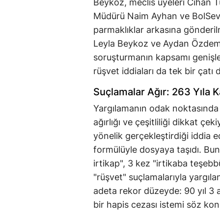
Beykoz, meclis üyeleri Cihan T
Müdürü Naim Ayhan ve BolSev Y
parmaklıklar arkasına gönderilm
Leyla Beykoz ve Aydan Özdemir 
soruşturmanın kapsamı genişlet
rüşvet iddiaları da tek bir çatı d
Suçlamalar Ağır: 263 Yıla 
Yargılamanın odak noktasında 
ağırlığı ve çeşitliliği dikkat çe
yönelik gerçekleştirdiği iddia e
formülüyle dosyaya taşıdı. Bun
irtikap", 3 kez "irtikaba teşebbü
"rüşvet" suçlamalarıyla yargıla
adeta rekor düzeyde: 90 yıl 3 
bir hapis cezası istemi söz kon