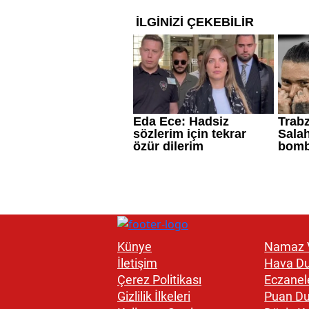
Künye
Namaz V
İletişim
Hava D
Çerez Politikası
Eczanel
Gizlilik İlkeleri
Puan D