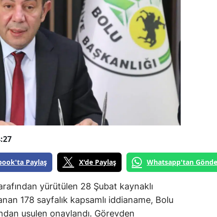
:27
book'ta Paylaş
X'de Paylaş
Whatsapp'tan Gönde
arafından yürütülen 28 Şubat kaynaklı
anan 178 sayfalık kapsamlı iddianame, Bolu
ından usulen onaylandı. Görevden