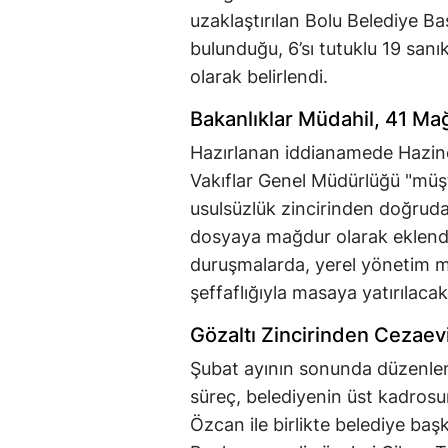
uzaklaştırılan Bolu Belediye B
bulunduğu, 6’sı tutuklu 19 san
olarak belirlendi.
Bakanlıklar Müdahil, 41 Ma
Hazırlanan iddianamede Hazine v
Vakıflar Genel Müdürlüğü "müşte
usulsüzlük zincirinden doğrudan
dosyaya mağdur olarak eklend
duruşmalarda, yerel yönetim m
şeffaflığıyla masaya yatırılacak
Gözaltı Zincirinden Cezae
Şubat ayının sonunda düzenle
süreç, belediyenin üst kadros
Özcan ile birlikte belediye ba