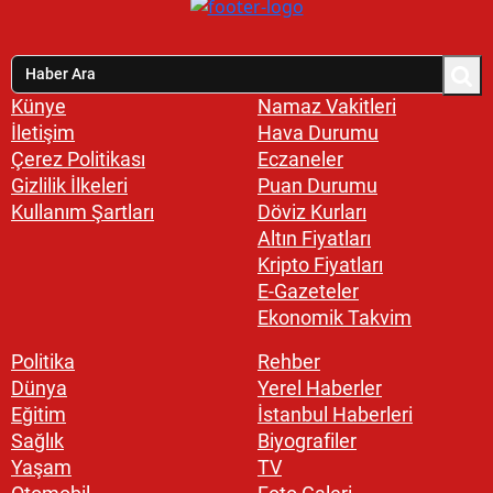
Künye
Namaz Vakitleri
İletişim
Hava Durumu
Çerez Politikası
Eczaneler
Gizlilik İlkeleri
Puan Durumu
Kullanım Şartları
Döviz Kurları
Altın Fiyatları
Kripto Fiyatları
E-Gazeteler
Ekonomik Takvim
Politika
Rehber
Dünya
Yerel Haberler
Eğitim
İstanbul Haberleri
Sağlık
Biyografiler
Yaşam
TV