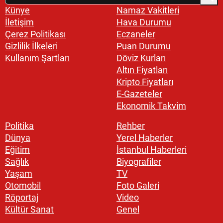
Künye
Namaz Vakitleri
İletişim
Hava Durumu
Çerez Politikası
Eczaneler
Gizlilik İlkeleri
Puan Durumu
Kullanım Şartları
Döviz Kurları
Altın Fiyatları
Kripto Fiyatları
E-Gazeteler
Ekonomik Takvim
Politika
Rehber
Dünya
Yerel Haberler
Eğitim
İstanbul Haberleri
Sağlık
Biyografiler
Yaşam
TV
Otomobil
Foto Galeri
Röportaj
Video
Kültür Sanat
Genel