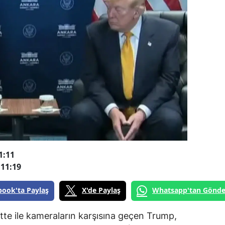
1:11
11:19
book'ta Paylaş
X'de Paylaş
Whatsapp'tan Gönde
te ile kameraların karşısına geçen Trump,