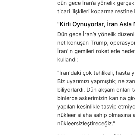
dün gece İran’a yönelik gerçek
ticari ilişkileri koparma resti
"Kirli Oynuyorlar, İran As
Dün gece İran’a yönelik düzenl
net konuşan Trump, operasyonu
İran'ın gemileri roketlerle hede
kullandı:
"İran'daki çok tehlikeli, hasta 
Biz uyarımızı yapmıştık; ne zama
biliyorlardı. Dün akşam onları
binlerce askerimizin kanına gird
yapıları kesinlikle tasvip etmiy
nükleer silaha sahip olmasına a
nükleersizleştireceğiz."