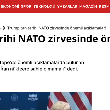
EKONOMİ
SPOR
TEKNOLOJİ
YAZARLAR
MAGAZİN
RESMİ
m
Trump'tan tarihi NATO zirvesinde önemli açıklamalar!
rihi NATO zirvesinde ö
eştepe'de önemli açıklamalarda bulunan
ran nükleere sahip olmamalı" dedi.