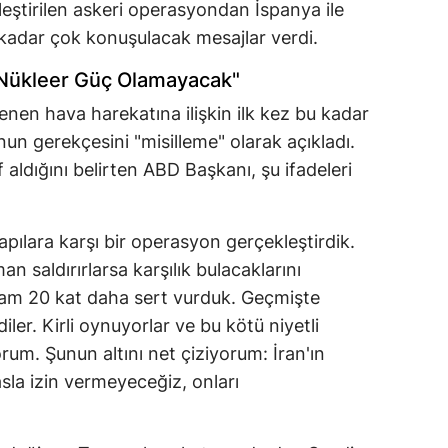
leştirilen askeri operasyondan İspanya ile
ne kadar çok konuşulacak mesajlar verdi.
la Nükleer Güç Olamayacak"
enen hava harekatına ilişkin ilk kez bu kadar
n gerekçesini "misilleme" olarak açıkladı.
f aldığını belirten ABD Başkanı, şu ifadeleri
yapılara karşı bir operasyon gerçekleştirdik.
n saldırırlarsa karşılık bulacaklarını
 tam 20 kat daha sert vurduk. Geçmişte
iler. Kirli oynuyorlar ve bu kötü niyetli
orum. Şunun altını net çiziyorum: İran'ın
sla izin vermeyeceğiz, onları