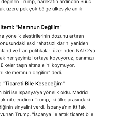
de değinen Trump, harekatın ardından Suudi
k üzere pek çok bölge ülkesiyle anlık
Sitemi: "Memnun Değilim"
a yönelik eleştirilerinin dozunu artıran
nusundaki eski rahatsızlıklarını yeniden
nland ve İran politikaları üzerinden NATO'ya
ak her şeyimizi ortaya koyuyoruz, canımızı
ülkeler taşın altına elini koymuyor.
likle memnun değilim" dedi.
r: "Ticareti Bile Keseceğim"
n biri ise İspanya'ya yönelik oldu. Madrid
rak nitelendiren Trump, iki ülke arasındaki
ğinin sinyalini verdi. İspanya’nın ittifak
vunan Trump, "İspanya ile artık ticaret bile