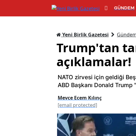
GÜNDEM
Yeni Birlik Gazetesi
Günde
Trump'tan ta
açıklamalar!
NATO zirvesi için geldiği B
ABD Başkanı Donald Trump "İ
Mevce Ecem Kılınç
[email protected]