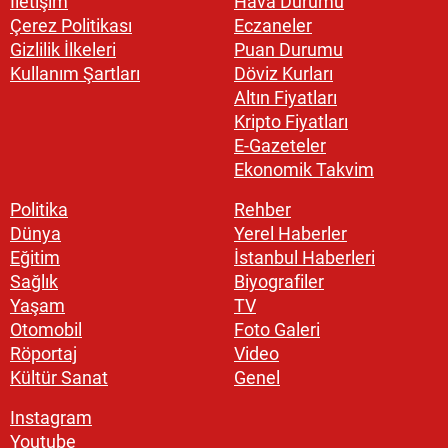
İletişim
Hava Durumu
Çerez Politikası
Eczaneler
Gizlilik İlkeleri
Puan Durumu
Kullanım Şartları
Döviz Kurları
Altın Fiyatları
Kripto Fiyatları
E-Gazeteler
Ekonomik Takvim
Politika
Rehber
Dünya
Yerel Haberler
Eğitim
İstanbul Haberleri
Sağlık
Biyografiler
Yaşam
TV
Otomobil
Foto Galeri
Röportaj
Video
Kültür Sanat
Genel
Instagram
Youtube