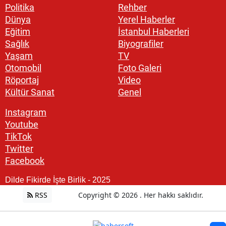
Politika
Rehber
Dünya
Yerel Haberler
Eğitim
İstanbul Haberleri
Sağlık
Biyografiler
Yaşam
TV
Otomobil
Foto Galeri
Röportaj
Video
Kültür Sanat
Genel
Instagram
Youtube
TikTok
Twitter
Facebook
Dilde Fikirde İşte Birlik - 2025
RSS
Copyright © 2026 . Her hakkı saklıdır.