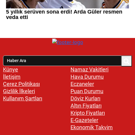
Künye
Namaz Vakitleri
İletişim
Hava Durumu
Çerez Politikası
Eczaneler
Gizlilik İlkeleri
Puan Durumu
Kullanım Şartları
Döviz Kurları
Altın Fiyatları
Kripto Fiyatları
E-Gazeteler
Ekonomik Takvim